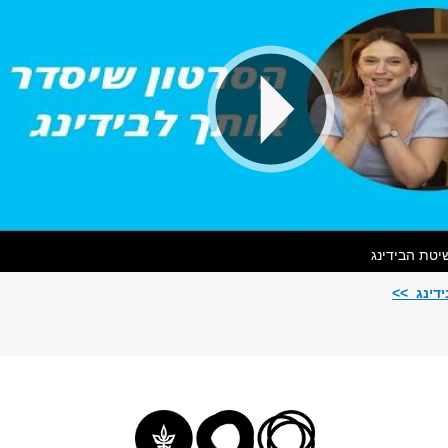
יטת הבידינג
דינג >>