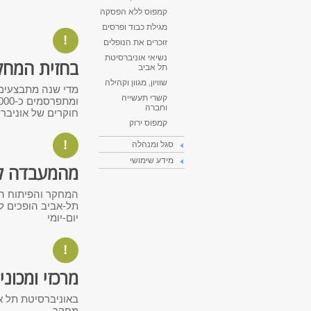
קמפוס ללא הפסקה
מגילת כבוד ופרסים
!
זוכרים את הנופלים
נשיאי אוניברסיטת
בחזית המחק
תל אביב
שוויון, מגוון וקהילה
קשרי תעשייה
וחברה
חוקרים של אוניבר
קמפוס ירוק
!
סגל ומנהלה
מידע שימושי
מהמעבדה ל
המחקר והפיתוח הט
תל-אביב הופכים ל
יום-יומי
!
מרכזי ומכונ
מחקר