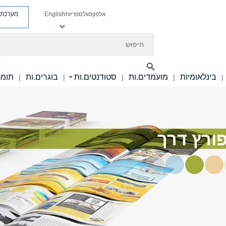
מערכת פ
אלפון
סגל
ספריות
English
חיפוש
בינלאומיות
מועמדים.ות
סטודנטים.ות
בוגרים.ות
תומכ
|
|
|
|
|
ורץ דרך