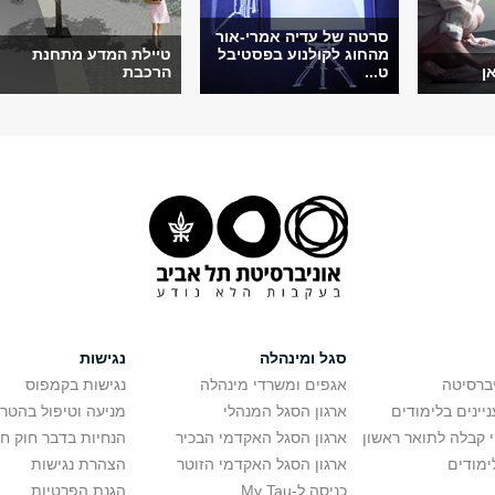
סרטה של עדיה אמרי-אור
מהחוג לקולנוע בפסטיבל
טיילת המדע מתחנת
ן
ט...
הרכבת
סגל ומינהלה
נגישות
יברסיטה
אגפים ומשרדי מינהלה
נגישות בקמפוס
יינים בלימודים
ארגון הסגל המנהלי
מניעה וטיפול בהטר
י קבלה לתואר ראשון
ארגון הסגל האקדמי הבכיר
הנחיות בדבר חוק ח
ימודים
ארגון הסגל האקדמי הזוטר
הצהרת נגישות
כניסה ל-My Tau
הגנת הפרטיות