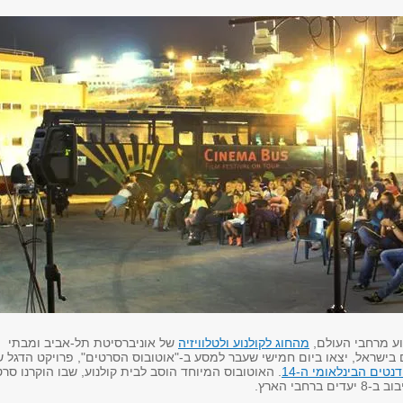
מ
החוג לקולנוע ולטלוויזיה
של אוניברסיטת תל-אביב ומבתי
 בישראל, יצאו ביום חמישי שעבר למסע ב-"אוטובוס הסרטים", פרויקט הדגל ש
טים הבינלאומי ה-14
.
האוטובוס המיוחד הוסב לבית קולנוע, שבו הוקרנו סרט
ברחבי הארץ.