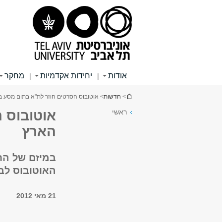
תוכן
תפריט
תפריט
עליון
ראשי
ראשי
אודות
יחידות אקדמיות
מחקר
|
|
הינך נמצא כאן
>
חדשות
> אוטובוס הסרטים חוזר לת"א בתום מסע ב
ראשי
אוטובוס 
הארץ
במיזם של החו
האוטובוס לבי
21 מאי 2012