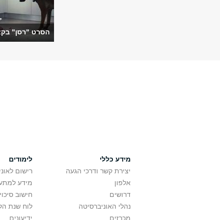
הסרט "רסן" בקא
מידע כללי
לימודים
יצירת קשר ודרכי הגעה
רישום לאונ
אלפון
מידע למתענ
דרושים
חישוב סיכוי
נהלי האוניברסיטה
לוח שנת הל
מכרזים
ידיעונים