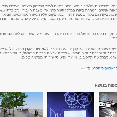
מאוניברסיטת תל-אביב נסעו הסטודנטים לערב הראשון בדגניה והעבירו ערב
ות אנשים. למחרת ביקרו במרכז העיר כרמיאל, בשבת העבירו ערב בלתי נשכ
וע ביקרו גם בלוד ובמצפה רמון. בכל מקום אליו הגיעו הסטודנטים, הביאו
ם מצוינים וערכו שיחות משותפות עם תושבי המקום על קולנוע, אמנות, חברה
מול (23.05.12) התקיים טקס הסיום של הפרויקט בדימונה, והיום יגיע האוטובוס ליום הסטודנ
יב.
 בעזרתם האדיבה של קרן יהושע רבינוביץ לאמנויות, הקרן החדשה לישראל,
 חברת אגד וחברת אגד היסעים, שגרירות ארצות הברית בישראל, איגוד הבמאים
ל אוניברסיטת תל-אביב, מי עדן ופיטוסי שירותי מצלמה בע"מ.
 "אוטובוס הסרטים" >>
ספות בנושא