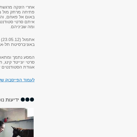
אחרי הזנקה מרגשת 
פתיחה מרתק מול מא
באום אל פאחם, והשב
איתם סרטי סטודנטי
ומה שביניהם.
את
באוניברסיטת תל-אב
המסע נתמך ומתאפשר
סרטי יונייטד קינג,
אגודת הסטודנטים ש
לעמוד הפייסבוק של
ידיעות נו