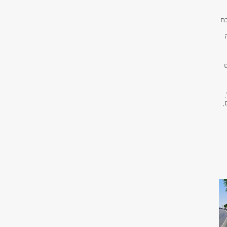
ח
ט
,