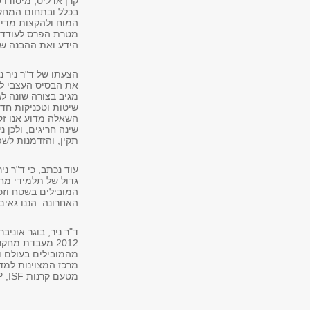
קרן אדליס, מיסודו 
בכלל ובתחום המחקר
מטרת הפרס לעודד מ
הידע ואת ההבנה של
את הבסיס העצבי לנ
מגיב בצורה שונה לג
שיטות וטכניקות חד
השאלה מדוע אנו זקו
שינה חריגים, ולכן נ
תקין, והזדמנות לש
עוד נכתב, כי ד"ר נ
גדול של תלמידי מחק
המובילים בשטח וזכה
האחרונה. הננו גאים
ד"ר ניר, בוגר אוניב
מרכז המצוינות למדע
מטעם קרנות
ISF
,
P