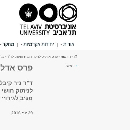
תוכן
תפריט
תפריט
עליון
ראשי
ראשי
אודות
יחידות אקדמיות
מחקר
|
|
הינך נמצא כאן
>
חדשות
> פרס אדליס לחקר המוח הוענק לד"ר יובל נ
ראשי
פרס אדליס
ד"ר ניר קיב
לניתוק חושי
מגיב לגירוי
29 יוני 2016