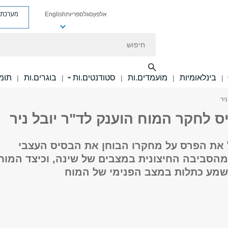
מערכת פ
אלפון
סגל
ספריות
English
חיפוש
בינלאומיות
מועמדים.ות
סטודנטים.ות
בוגרים.ות
תומכ
|
|
|
|
|
יר
 לחקר המוח הוענק לד"ר יובל ניר
ל את הפרס על מחקרו הבוחן את הבסיס העצבי
 מהסביבה החיצונית במצבים של שינה, וכיצד המוח
י שמע כתלות במצב הפנימי של המוח