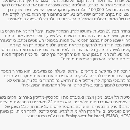
של אנדרה כהן דולורו ז"ל, הוקמה על מנת לתמוך במצוינות אקדמית בישראל
 המדעי והרפואי בפרט, והחליטה בשנה שעברה ליזום את פרס אדליס לחקר
המוח ולהקצות מדי שנה סכום של 100,000 דולר כמענק מחקר לחוקר ישראלי צעיר פורץ דרך.
צוינות בקרב חוקרים ישראלים צעירים בתחום חקר המוח בארץ, לקדם את
נו של המוח, פעולתו והמחלות הקשורות בו, ולהגיע להשפעה בינלאומית.
הצעתו של ד"ר ניר נבחרה מבין 29 הצעות שהוגשו לקרן. המחקר שבגינו קיבל ד"ר ניר את הפרס בו
יתוק חושי מהסביבה החיצונית במצבים של שינה, וחוקר באיזה אופן המוח
ירויי שמע כתלות במצב הפנימי של המוח. בנימוקי השופטים נכתב, כי "בעזרת
שות מצליח ד"ר ניר להתקדם לקראת פתרון חלק מהמסתורין האופף את
קים לשינה. כמו כן, כל הפרעה נוירולוגית ופסיכיאטרית מתבטאת גם בדפוסי
יטור פעילות המוח בזמן שינה הינו 'חלון' יקר ערך להבין עד כמה תפקוד המוח
פר את תהליכי האבחון בהפרעות מוחיות".
יר הצליח ליצור קשרים מדעיים ושיתופי פעולה עם מדענים, והוא מדריך מספר
ר. עבודותיו זכו להכרה ולהוקרה, הוא פרסם את תוצאות מחקריו בעיתונים
 למענקי מחקר. קרן אדליס איננה הראשונה לתמוך ביובל ניר, ובוודאי לא
 שיכולנו לתמוך ביובל בשלב קריטי זה של התקדמותו המקצועית".
רסיטת תל אביב, מכון ויצמן ואוניברסיטת וויסקונסין-מדיסון בארה"ב, הקים בשנ
2012 מעבדת מחקר עצמאית באוניברסיטת תל-אביב. הוא פרסם 22 מאמרים בכתבי-עת מדעיים
מהמובילים בעולם וכתב 3 פרקים בספרים. הוא זכה במספר פרסים על עבודתו, כולל מענק של
ים קוגניטיביים של הקרן הלאומית למדע, פרס סירצקי לחקר המוח, וכן מענק
Brainpower for Israel, EMBO, HFS
ופרס ע"ש מייסדי טבע.