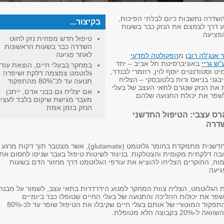
השדרה נחשבות כיום לבלתי הפיכות,
בקיצור...
ע דרך לצמצם את הנזק כבר בשעות
פציעה.
טיפול חדש מפחית נזק לחוט
השדרה כבר בשעות הראשונות
לאחר פגיעה
 אנג'לה רובן
מ
הפקולטה למדעי
ש גריי
באוניברסיטת תל אביב – יחד
במחקר בבעלי חיים, הוצאת עודפ
ט וסטודנטים יוסף לוין, רוזמרי לבנדר,
גלוטמט צמצמה דלקת ושיפרה
יבגני בניאס ורות בלטובסקי – הצליח
תנועה עד לכ־80% מהתפקוד
את הנזק שנגרם לתאי העצב של בעלי
אם יצליח גם בבני אדם, ייתכן
לשפר את יכולת התנועה שלהם.
מעבר מגישת שיקום בלבד לעצי
הנזק בזמן אמת
רס עצבי: הטיפול החדשני
שדרה
הגישה הטיפולית החדשנית מתמקדת בחומר גלוטמט (glutamate), אשר מצטבר תוך דקות מרגע
ובה דלקתית מקומית והצטלקות. בניגוד לשיטות טיפול בעבר שניסו לחסום את
וח, החוקרים הצליחו להוציא את עודפי הגלוטמט דרך מחזור הדם בשעות
יעה.
 הגלוטמט, הצליח צוות המחקר למנוע הידרדרות בתאי עצב, לשמור על מבנה
פר את יכולות ההליכה והתנועה של בעלי החיים שטופלו כבר ביומיים
הראשונים. בנוסף, התפקוד המוטורי של אותם בעלי חיים שקיבלו את הטיפול שופר עד לכ-80%
בוצה הלא מטופלת.