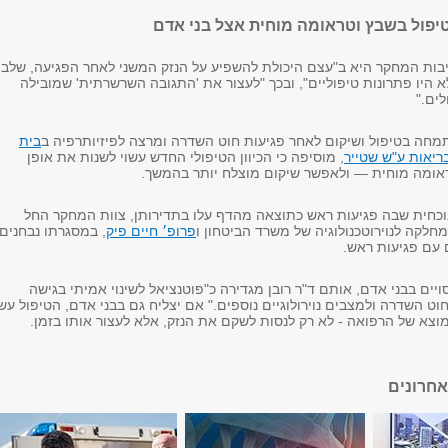
טיפול בשבץ וטראומה מוחית אצל בני אדם
שיבות המחקר היא ב"עצם היכולת להשפיע על הנזק המשני לאחר הפגיעה, שלב
 היו פתרונות טיפוליים", ובכך "לעצור את 'התגובה השרשרתית' שמובילה
ים."
מחה בטיפול ושיקום לאחר פגיעות חוט השדרה ומרצה לפיזיותרפיה ב
בית
יאות ע"ש שטייר
, מוסיפה כי הכיוון הטיפולי החדש עשוי לשנות את אופן
אומה מוחית — ולאפשר שיקום מוצלח יותר בהמשך.
וכחית שבה פגיעות ראש כתוצאה מהדף עלו בתדירותן, צוות המחקר החל
לקה לנוירוטכנולוגיה של משרד הביטחון ו
פרופ׳ חיים פיק
, במסגרתו נבחנים
ם עם פגיעות ראש.
ויים בבני אדם, אותם ד"ר רובן מגדירה כ"פוטנציאל לשינוי אמיתי בגישה
וט השדרה ולמצבים נוירולוגיים נוספים." אם יצליח גם בבני אדם, הטיפול עשו
וצא של הרפואה - לא רק לנסות לשקם את הנזק, אלא לעצור אותו בזמן.
חרונים