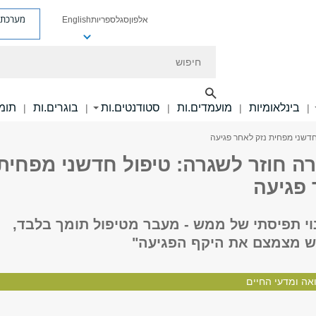
מערכת פ
אלפון
סגל
ספריות
English
חיפוש
בינלאומיות
מועמדים.ות
סטודנטים.ות
בוגרים.ות
תומכ
|
|
|
|
|
חדשני מפחית נזק לאחר פגיעה
ה חוזר לשגרה: טיפול חדשני מפחית
 פגיעה
וי תפיסתי של ממש - מעבר מטיפול תומך בלבד,
ש מצמצם את היקף הפגיעה"
אה ומדעי החיים