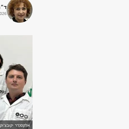
ד״ר
2026
אלקסנדר יקובצ'וק, 