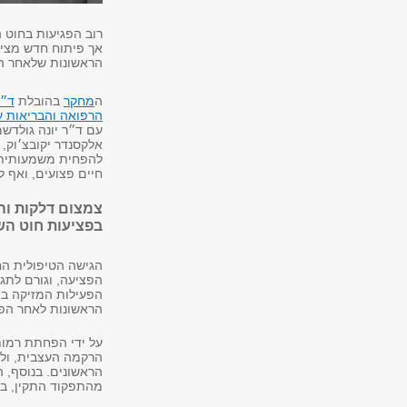
רוב הפגיעות בחוט 
אך פיתוח חדש מצי
הראשונות שלאחר ה
ה
מחקר
בהובלת
ד״ר
הרפואה והבריאות ע"
עם ד״ר יונה גולדשמי
אלקסנדר יקובצ׳וק, 
להפחית משמעותית 
חיים פצועים, ואף 
צמצום דלקות וה
בפציעות חוט ה
הפציעה, וגורם לתג
הפעילות המזיקה במ
הראשונות לאחר הפג
על ידי הפחתת רמות
הרקמה העצבית, ולש
מהתפקוד התקין, בהשוואה ל-20% בק