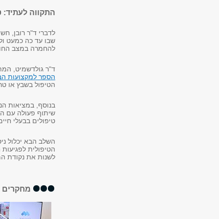
התקווה לעתיד: 
לדברי ד"ר רובן, ח
שבו עד כה כמעט ולא
להחמרה במצב החול
ד"ר גולדשמיט, המת
הספר למקצועות הבר
הטיפול בשבץ או טר
בנוסף, במציאות הנ
שיתוף פעולה עם המח
טיפולים בבעלי חיי
השלב הבא יכלול ניס
הטיפולית לפגיעות ח
לשנות את נקודת המ
מחקרים א