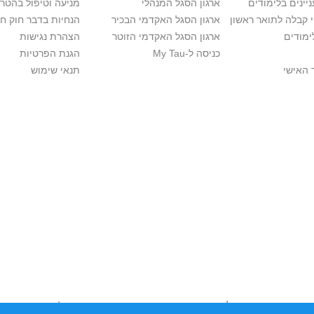
יינים בלימודים
ארגון הסגל המנהלי
מניעה וטיפול בהטר
י קבלה לתואר ראשון
ארגון הסגל האקדמי הבכיר
הנחיות בדבר חוק ח
ימודים
ארגון הסגל האקדמי הזוטר
הצהרת נגישות
כניסה ל-My Tau
הגנת הפרטיות
 האישי
תנאי שימוש
יות יוצרים. אם בבעלותך זכויות יוצרים בתכנים שנמצאים פה ו/או השימוש ש