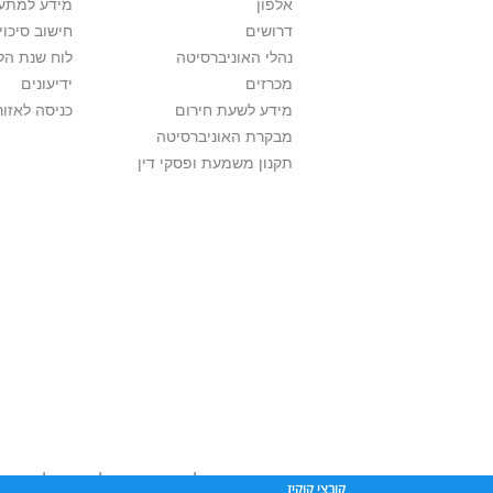
אלפון
מידע למתענ
דרושים
חישוב סיכוי
נהלי האוניברסיטה
לוח שנת הל
מכרזים
ידיעונים
מידע לשעת חירום
כניסה לאזור
מבקרת האוניברסיטה
תקנון משמעת ופסקי דין
אוניברסיטת תל אביב עושה כל מאמץ לכבד זכו
קובצי קוקיז