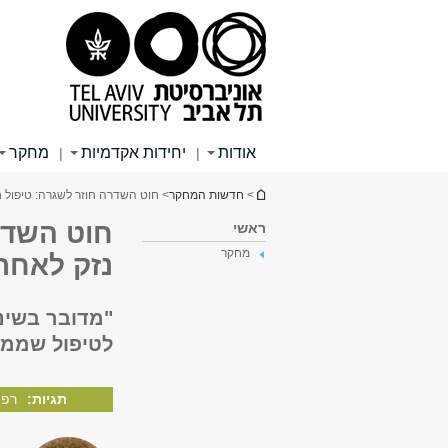
תוכן
תפריט
תפריט
עליון
ראשי
ראשי
אודות
יחידות אקדמיות
מחקר
|
|
הינך נמצא כאן
>
חדשות המחקר
> חוט השדרה חוזר לשגרה: טיפול 
חוט השדר
ראשי
מחקר
נזק לאחר
"מדובר בשינ
לטיפול שממ
תגיות:
רפו